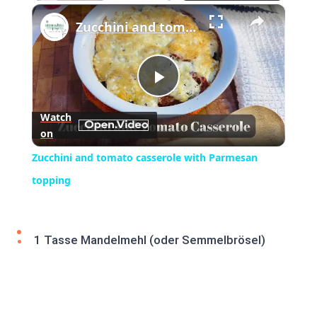
×
Play
Unmute
Fullscreen
Zucchini and tomato casserole with Parmesan topping
Play
Watch
on
Video
Zucchini and tomato casserole with Parmesan
topping
1 Tasse Mandelmehl (oder Semmelbrösel)