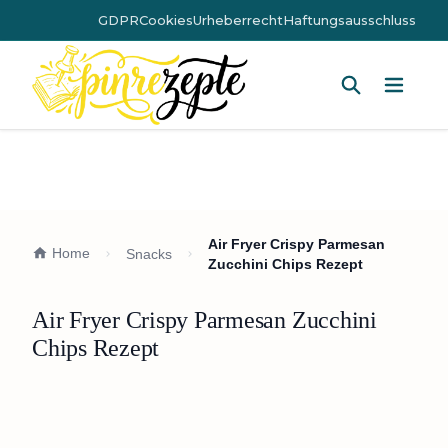
GDPR
Cookies
Urheberrecht
Haftungsausschluss
Hauptm
Air Fryer Crispy Parmesan
Home
Snacks
Zucchini Chips Rezept
Air Fryer Crispy Parmesan Zucchini
Chips Rezept