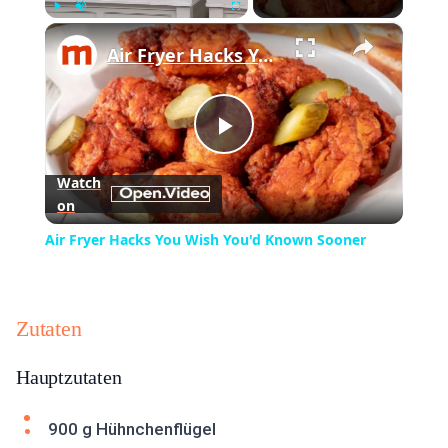
×
Play
Unmute
Fullscreen
Air Fryer Hacks You Wish You'd Known Sooner
Play
Watch
on
Video
Air Fryer Hacks You Wish You'd Known Sooner
Zutaten
Hauptzutaten
900 g Hühnchenflügel