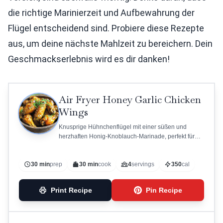
die richtige Marinierzeit und Aufbewahrung der
Flügel entscheidend sind. Probiere diese Rezepte
aus, um deine nächste Mahlzeit zu bereichern. Dein
Geschmackserlebnis wird es dir danken!
Air Fryer Honey Garlic Chicken
Wings
Knusprige Hühnchenflügel mit einer süßen und
herzhaften Honig-Knoblauch-Marinade, perfekt für
einen Snack oder ein Hauptgericht.
30 min
prep
30 min
cook
4
servings
350
cal
Print Recipe
Pin Recipe