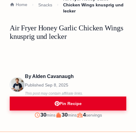
Home
Snacks
Chicken Wings knusprig und
lecker
Air Fryer Honey Garlic Chicken Wings
knusprig und lecker
By
Alden Cavanaugh
Published
Sep 8, 2025
This post may contain affiliate links.
Pin Recipe
minutes
minutes
30
30
4
mins
mins
servings
Prep
Cook
Servings