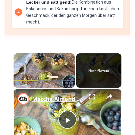
Lecker und sättigend:
Die Kombination aus
Kokosnuss und Kakao sorgt für einen köstlichen
Geschmack, der den ganzen Morgen über satt
macht.
×
Now Playing
×
Play
Unmute
Fullscreen
Matcha Almond Overnight Oats Recipe
Play