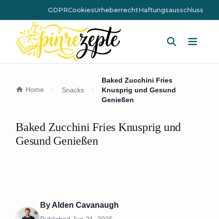
GDPR
Cookies
Urheberrecht
Haftungsausschluss
Hauptm
Baked Zucchini Fries
Home
Snacks
Knusprig und Gesund
Genießen
Baked Zucchini Fries Knusprig und
Gesund Genießen
By
Alden Cavanaugh