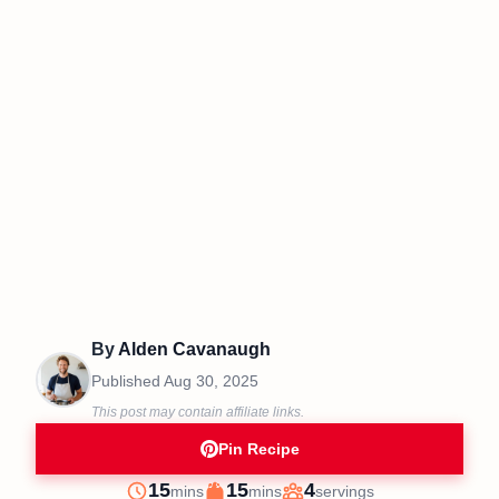
By
Alden Cavanaugh
Published
Aug 30, 2025
This post may contain affiliate links.
Pin Recipe
minutes
minutes
15
15
4
mins
mins
servings