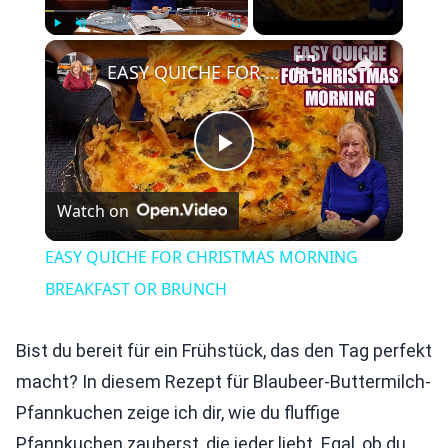
×
Play
Unmute
Fullscreen
EASY QUICHE FOR CHRISTMAS MORNING BREAKFAST OR BRUNCH
Play
Watch on
Video
EASY QUICHE FOR CHRISTMAS MORNING
BREAKFAST OR BRUNCH
Bist du bereit für ein Frühstück, das den Tag perfekt
macht? In diesem Rezept für Blaubeer-Buttermilch-
Pfannkuchen zeige ich dir, wie du fluffige
Pfannkuchen zauberst, die jeder liebt. Egal, ob du