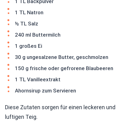
1 TL Backpulver
1 TL Natron
½ TL Salz
240 ml Buttermilch
1 großes Ei
30 g ungesalzene Butter, geschmolzen
150 g frische oder gefrorene Blaubeeren
1 TL Vanilleextrakt
Ahornsirup zum Servieren
Diese Zutaten sorgen für einen leckeren und
luftigen Teig.