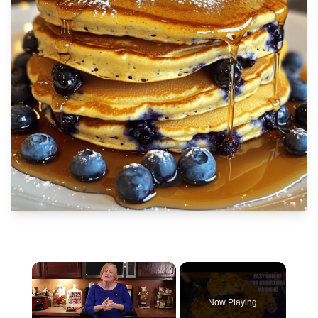
×
Now Playing