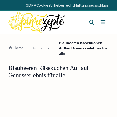
GDPR
Cookies
Urheberrecht
Haftungsausschluss
Hauptm
Blaubeeren Käsekuchen
Home
Frühstück
Auflauf Genusserlebnis für
alle
Blaubeeren Käsekuchen Auflauf
Genusserlebnis für alle