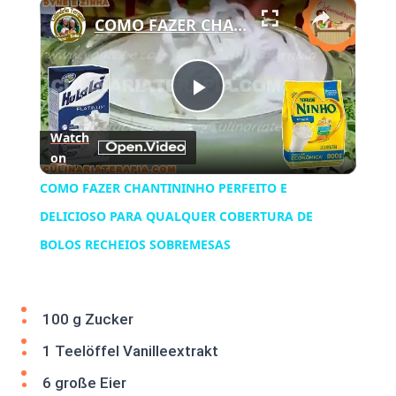
×
Play
Unmute
Fullscreen
COMO FAZER CHANTININHO PERFEITO E DELICIOSO PARA QUALQUER COBERTURA DE BOLOS RECHEIOS SOBREMESAS
Play
Watch
on
Video
COMO FAZER CHANTININHO PERFEITO E
DELICIOSO PARA QUALQUER COBERTURA DE
BOLOS RECHEIOS SOBREMESAS
100 g Zucker
1 Teelöffel Vanilleextrakt
6 große Eier