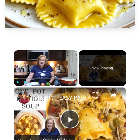
×
Now Playing
×
Play
Unmute
Fullscreen
ONE POT EASY RAVIOLI SOUP
Play