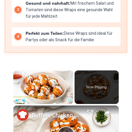
Gesund und nahrhaft:
Mit frischem Salat und
Tomaten sind diese Wraps eine gesunde Wahl
für jede Mahlzeit.
Perfekt zum Teilen:
Diese Wraps sind ideal für
Partys oder als Snack für die Familie.
×
Now Playing
×
Play
Unmute
Fullscreen
Buffalo Chicken Meatballs With Homemade Ranch Recipe