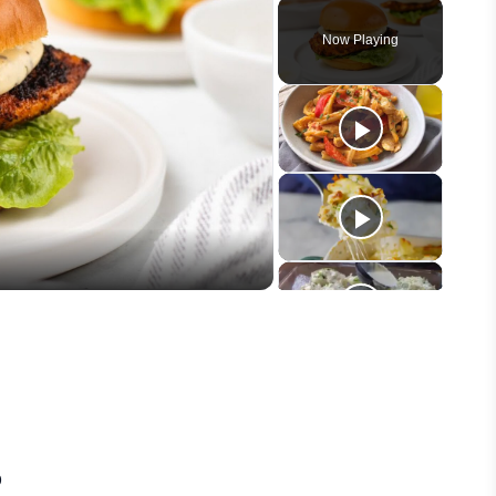
Play
Unmute
Fullscreen
Now Playing
eo
o