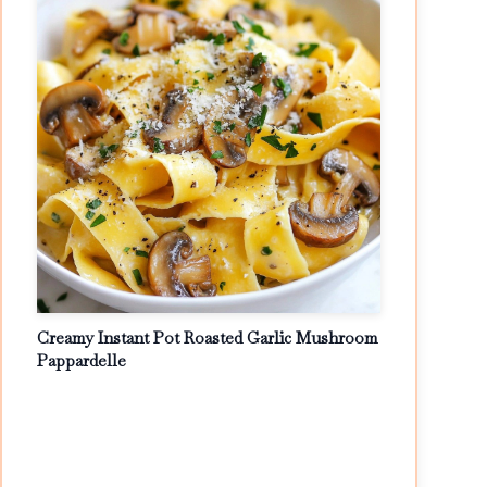
Creamy Instant Pot Roasted Garlic Mushroom
Pappardelle