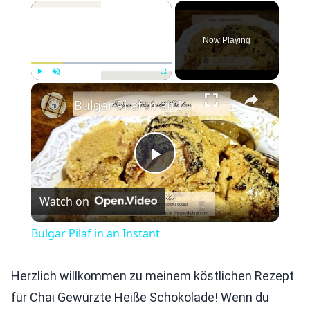
×
Now Playing
×
Play
Unmute
Fullscreen
Bulgar Pilaf in an Instant
Play
Watch on
Video
Bulgar Pilaf in an Instant
Herzlich willkommen zu meinem köstlichen Rezept
für Chai Gewürzte Heiße Schokolade! Wenn du