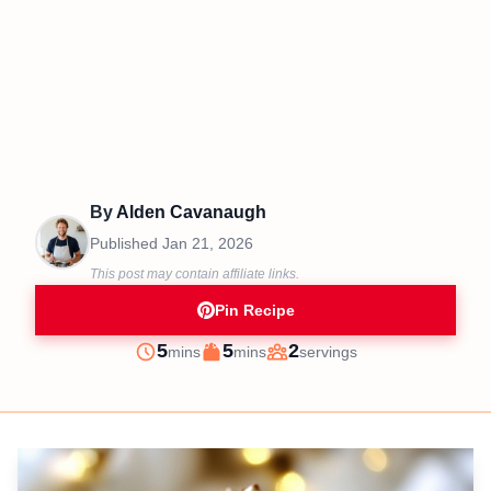
By
Alden Cavanaugh
Published
Jan 21, 2026
This post may contain affiliate links.
Pin Recipe
minutes
minutes
5
5
2
mins
mins
servings
Prep
Cook
Servings