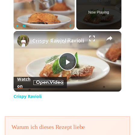
Now Playing
×
Play
Unmute
Fullscreen
Crispy Ravioli
Play
Watch
on
Video
Crispy Ravioli
Warum ich dieses Rezept liebe