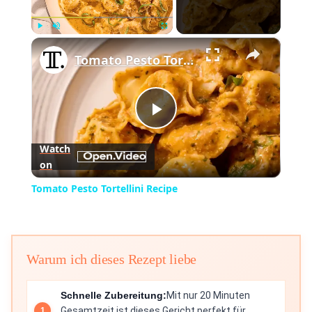
×
Play
Unmute
Fullscreen
Tomato Pesto Tortellini Recipe
Play
Watch
on
Video
Tomato Pesto Tortellini Recipe
Warum ich dieses Rezept liebe
Schnelle Zubereitung:
Mit nur 20 Minuten
Gesamtzeit ist dieses Gericht perfekt für