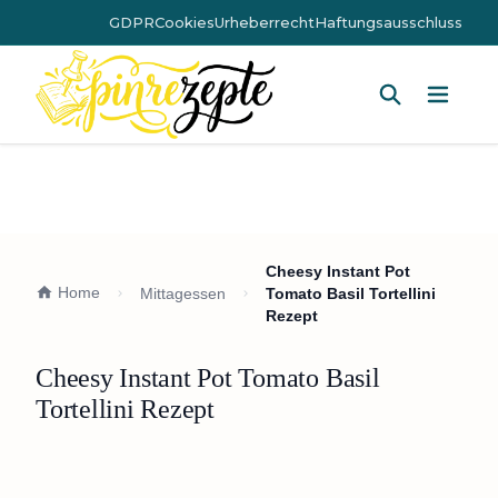
GDPR
Cookies
Urheberrecht
Haftungsausschluss
Hauptm
Cheesy Instant Pot
Home
Mittagessen
Tomato Basil Tortellini
Rezept
Cheesy Instant Pot Tomato Basil
Tortellini Rezept