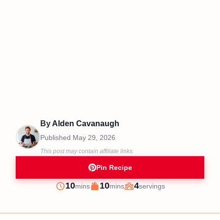
By
Alden Cavanaugh
Published
May 29, 2026
This post may contain affiliate links.
Pin Recipe
minutes
minutes
10
10
4
mins
mins
servings
Prep
Cook
Servings