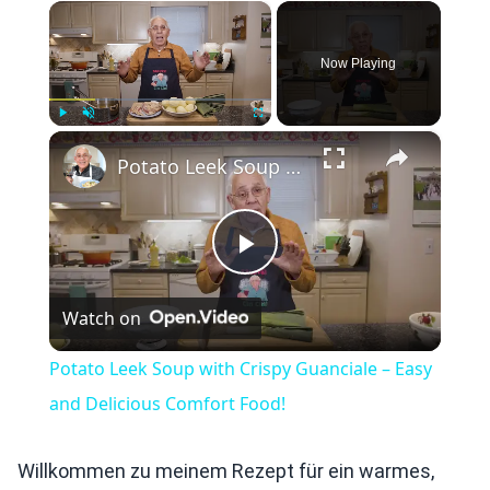
×
Now Playing
×
Play
Unmute
Fullscreen
Potato Leek Soup with Crispy Guanciale – Easy and Delicious Comfort Food!
Play
Watch on
Video
Potato Leek Soup with Crispy Guanciale – Easy
and Delicious Comfort Food!
Willkommen zu meinem Rezept für ein warmes,