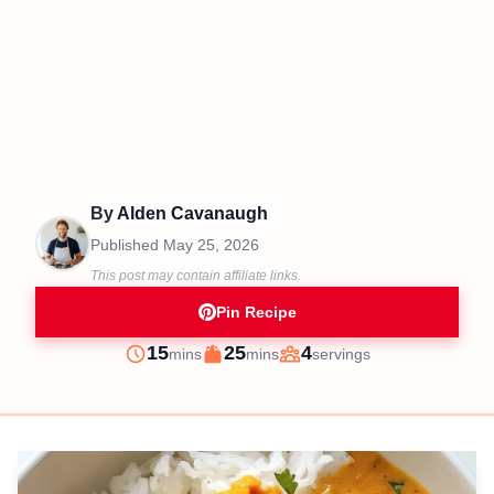
By
Alden Cavanaugh
Published
May 25, 2026
This post may contain affiliate links.
Pin Recipe
minutes
minutes
15
25
4
mins
mins
servings
Prep
Cook
Servings