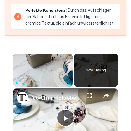
Perfekte Konsistenz:
Durch das Aufschlagen
der Sahne erhält das Eis eine luftige und
cremige Textur, die einfach unwiderstehlich ist.
×
Now Playing
×
Play
Unmute
Fullscreen
No-Churn Blueberry Pie Ice Cream Recipe
Play