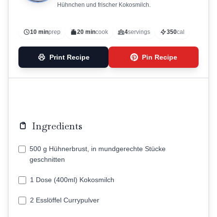
Hühnchen und frischer Kokosmilch.
10 min
prep
20 min
cook
4
servings
350
cal
Print Recipe
Pin Recipe
Ingredients
500 g Hühnerbrust, in mundgerechte Stücke
geschnitten
1 Dose (400ml) Kokosmilch
2 Esslöffel Currypulver