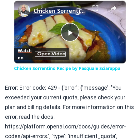
×
Play
Unmute
Fullscreen
Chicken Sorrentino Recipe by Pasquale Sciarappa
Play
Watch
on
Video
Chicken Sorrentino Recipe by Pasquale Sciarappa
Error: Error code: 429 - {'error': {'message': 'You
exceeded your current quota, please check your
plan and billing details. For more information on this
error, read the docs:
https://platform.openai.com/docs/guides/error-
codes/api-errors.', 'type': 'insufficient_quota',