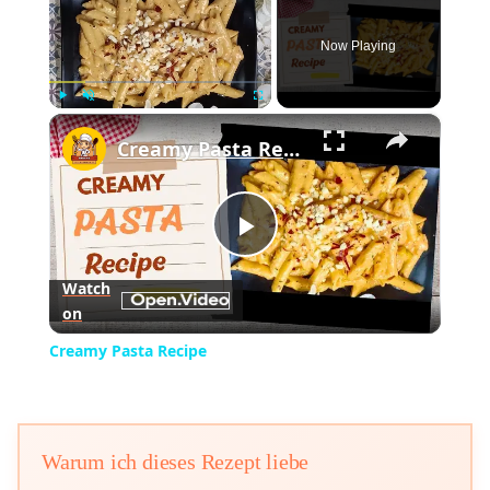
Now Playing
×
Play
Unmute
Fullscreen
Creamy Pasta Recipe
Play
Watch
on
Video
Creamy Pasta Recipe
Warum ich dieses Rezept liebe