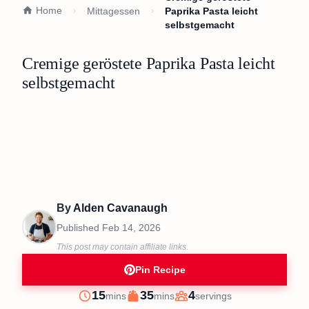
Home
Mittagessen
Paprika Pasta leicht
selbstgemacht
Cremige geröstete Paprika Pasta leicht
selbstgemacht
By
Alden Cavanaugh
Published
Feb 14, 2026
This post may contain affiliate links.
Pin Recipe
minutes
minutes
15
35
4
mins
mins
servings
Prep
Cook
Servings