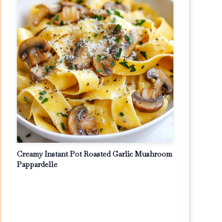
Creamy Instant Pot Roasted Garlic Mushroom
Pappardelle