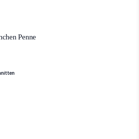
hnchen Penne
hnitten