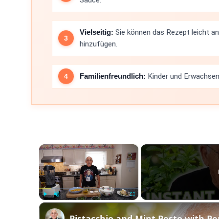
Sauce.
Vielseitig:
Sie können das Rezept leicht a
hinzufügen.
Familienfreundlich:
Kinder und Erwachsene
×
Play
Unmute
Fullscreen
Pistacchio and Mint Pesto with P