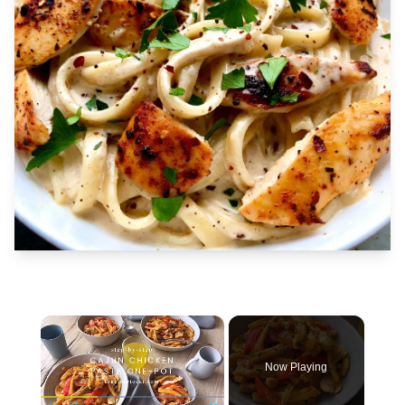
×
Now Playing