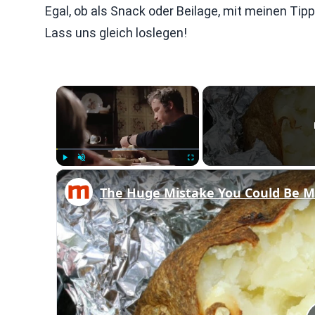
Egal, ob als Snack oder Beilage, mit meinen Tipp
Lass uns gleich loslegen!
×
Play
Unmute
Fullscreen
The Huge Mistake You Could Be M