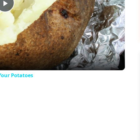
Play
Video
Your Potatoes