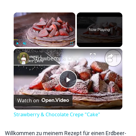
×
Now Playing
×
Play
Unmute
Fullscreen
Strawberry & Chocolate Crepe "Cake"
Play
Watch on
Video
Strawberry & Chocolate Crepe "Cake"
Willkommen zu meinem Rezept für einen Erdbeer-