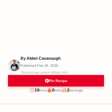
By
Alden Cavanaugh
Published
Feb 26, 2026
This post may contain affiliate links.
Pin Recipe
minutes
minutes
10
0
2
mins
mins
servings
Prep
Cook
Servings