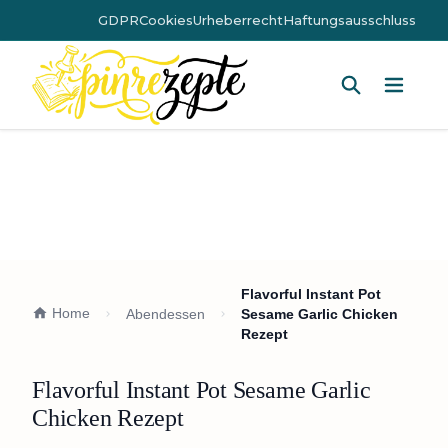
GDPR
Cookies
Urheberrecht
Haftungsausschluss
Hauptm
Flavorful Instant Pot
Home
Abendessen
Sesame Garlic Chicken
Rezept
Flavorful Instant Pot Sesame Garlic
Chicken Rezept