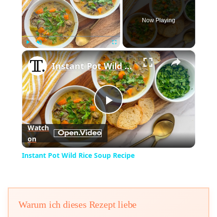
Now Playing
×
Play
Unmute
Fullscreen
Instant Pot Wild Rice Soup Recipe
Play
Watch
on
Video
Instant Pot Wild Rice Soup Recipe
Warum ich dieses Rezept liebe