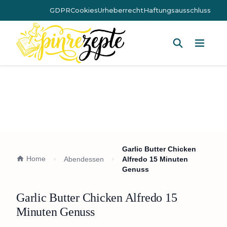
GDPR
Cookies
Urheberrecht
Haftungsausschluss
Hauptm
Garlic Butter Chicken
Home
Abendessen
Alfredo 15 Minuten
Genuss
Garlic Butter Chicken Alfredo 15
Minuten Genuss