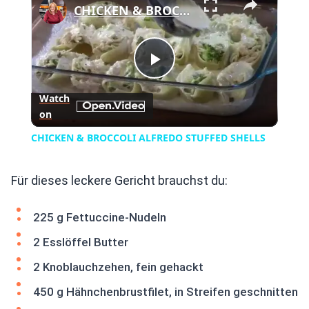
CHICKEN & BROCCOLI ALFREDO STUFFED SHELLS
Play
Watch
on
Video
CHICKEN & BROCCOLI ALFREDO STUFFED SHELLS
Für dieses leckere Gericht brauchst du:
225 g Fettuccine-Nudeln
2 Esslöffel Butter
2 Knoblauchzehen, fein gehackt
450 g Hähnchenbrustfilet, in Streifen geschnitten