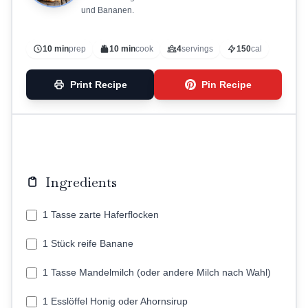
und Bananen.
10 min
prep
10 min
cook
4
servings
150
cal
Print Recipe
Pin Recipe
Ingredients
1 Tasse zarte Haferflocken
1 Stück reife Banane
1 Tasse Mandelmilch (oder andere Milch nach Wahl)
1 Esslöffel Honig oder Ahornsirup