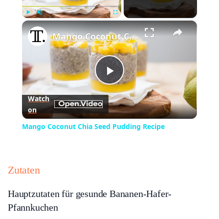
×
Play
Unmute
Fullscreen
Mango Coconut Chia Seed Pudding Recipe
Play
Watch
on
Video
Mango Coconut Chia Seed Pudding Recipe
Zutaten
Hauptzutaten für gesunde Bananen-Hafer-
Pfannkuchen