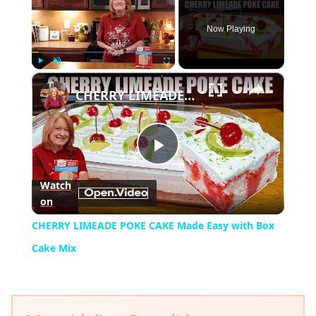
Now Playing
×
Play
Unmute
Fullscreen
CHERRY LIMEADE POKE CAKE Made Easy with Box Cake Mix
Play
Watch
on
Video
CHERRY LIMEADE POKE CAKE Made Easy with Box
Cake Mix