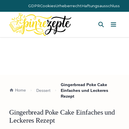
GDPR
Cookies
Urheberrecht
Haftungsausschluss
Hauptm
Gingerbread Poke Cake
Home
Dessert
Einfaches und Leckeres
Rezept
Gingerbread Poke Cake Einfaches und
Leckeres Rezept