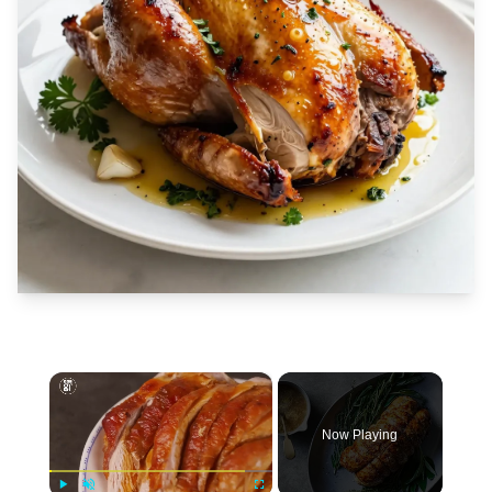
×
Now Playing