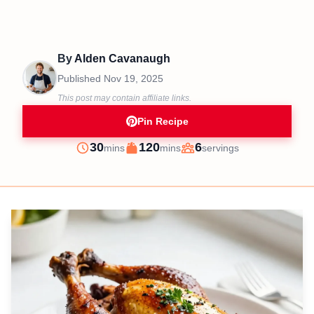
By
Alden Cavanaugh
Published
Nov 19, 2025
This post may contain affiliate links.
Pin Recipe
minutes
minutes
30
120
6
mins
mins
servings
Prep
Cook
Servings