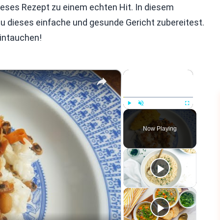
ieses Rezept zu einem echten Hit. In diesem
ie du dieses einfache und gesunde Gericht zubereitest.
intauchen!
×
×
Play
Unmute
Fullscreen
Now Playing
eo