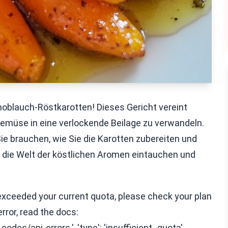
noblauch-Röstkarotten! Dieses Gericht vereint
müse in eine verlockende Beilage zu verwandeln.
Sie brauchen, wie Sie die Karotten zubereiten und
in die Welt der köstlichen Aromen eintauchen und
ou exceeded your current quota, please check your plan
error, read the docs:
des/api-errors.', 'type': 'insufficient_quota',