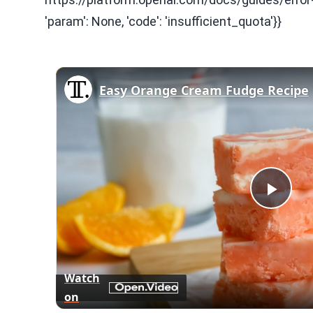
'param': None, 'code': 'insufficient_quota'}}
Easy Orange Cream Fudge Recipe
Play
Vid
Watch
on