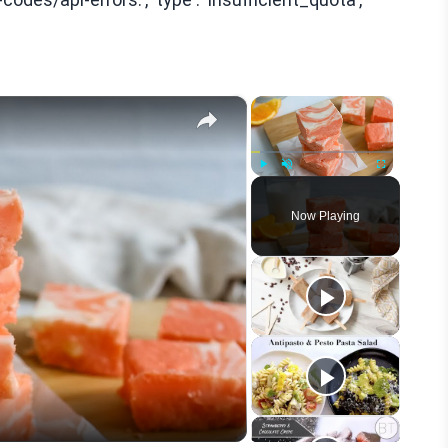
×
×
Play
Unmute
Fullscreen
Now Playing
eo