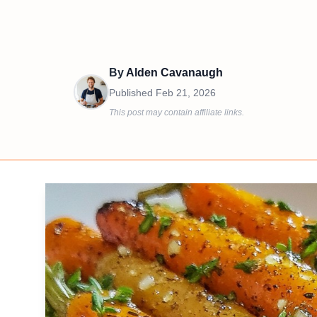
By
Alden Cavanaugh
Published
Feb 21, 2026
This post may contain affiliate links.