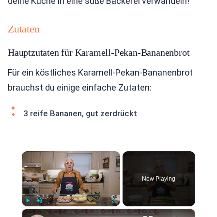
deine Küche in eine süße Bäckerei verwandeln!
Zutaten
Hauptzutaten für Karamell-Pekan-Bananenbrot
Für ein köstliches Karamell-Pekan-Bananenbrot
brauchst du einige einfache Zutaten:
3 reife Bananen, gut zerdrückt
×
Now Playing
×
Play
Unmute
Fullscreen