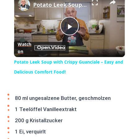
Potato Leek Soup with Crispy Guanciale – Easy and Delicious Comfort Food!
Play
Watch
on
Video
Potato Leek Soup with Crispy Guanciale – Easy and
Delicious Comfort Food!
80 ml ungesalzene Butter, geschmolzen
1 Teelöffel Vanilleextrakt
200 g Kristallzucker
1 Ei, verquirlt