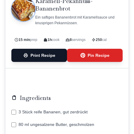
Karamell-Pekannuss-
Bananenbrot
Ein saftiges Bananenbrot mit Karamellsauce und
knusprigen Pekannüssen.
15 min
prep
1h
cook
8
servings
250
cal
Print Recipe
Pin Recipe
Ingredients
3 Stück reife Bananen, gut zerdrückt
80 ml ungesalzene Butter, geschmolzen