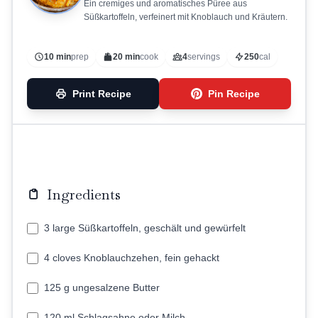
Ein cremiges und aromatisches Püree aus
Süßkartoffeln, verfeinert mit Knoblauch und Kräutern.
10 min
prep
20 min
cook
4
servings
250
cal
Print Recipe
Pin Recipe
Ingredients
3 large Süßkartoffeln, geschält und gewürfelt
4 cloves Knoblauchzehen, fein gehackt
125 g ungesalzene Butter
120 ml Schlagsahne oder Milch