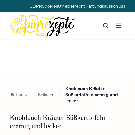
GDPR
Cookies
Urheberrecht
Haftungsausschluss
Hauptm
Knoblauch Kräuter
Home
Beilagen
Süßkartoffeln cremig und
lecker
Knoblauch Kräuter Süßkartoffeln
cremig und lecker