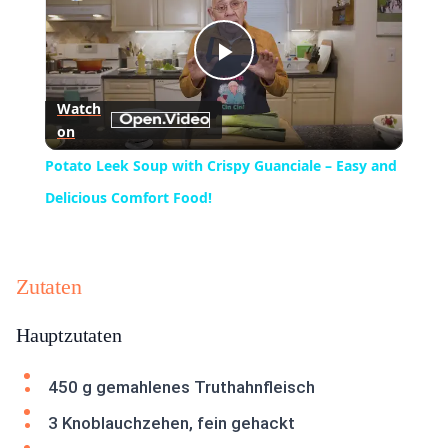
Play
Watch
on
Video
Potato Leek Soup with Crispy Guanciale – Easy and
Delicious Comfort Food!
Zutaten
Hauptzutaten
450 g gemahlenes Truthahnfleisch
3 Knoblauchzehen, fein gehackt