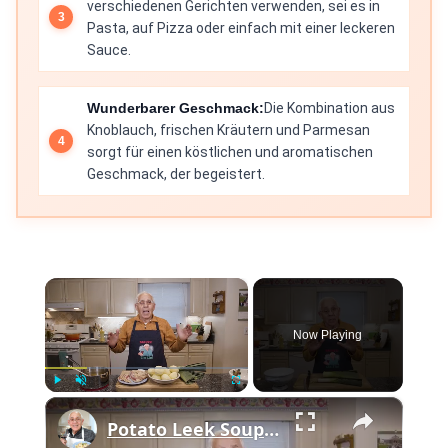
verschiedenen Gerichten verwenden, sei es in
Pasta, auf Pizza oder einfach mit einer leckeren
Sauce.
Wunderbarer Geschmack:
Die Kombination aus
Knoblauch, frischen Kräutern und Parmesan
sorgt für einen köstlichen und aromatischen
Geschmack, der begeistert.
×
Now Playing
×
Play
Unmute
Fullscreen
Potato Leek Soup with Crispy Guanciale – Easy and Delicious Comfort Food!