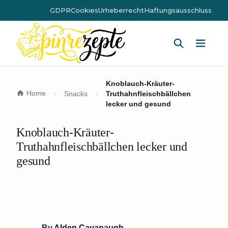
GDPR
Cookies
Urheberrecht
Haftungsausschluss
Hauptm
Knoblauch-Kräuter-
Home
Snacks
Truthahnfleischbällchen
lecker und gesund
Knoblauch-Kräuter-
Truthahnfleischbällchen lecker und
gesund
By
Alden Cavanaugh