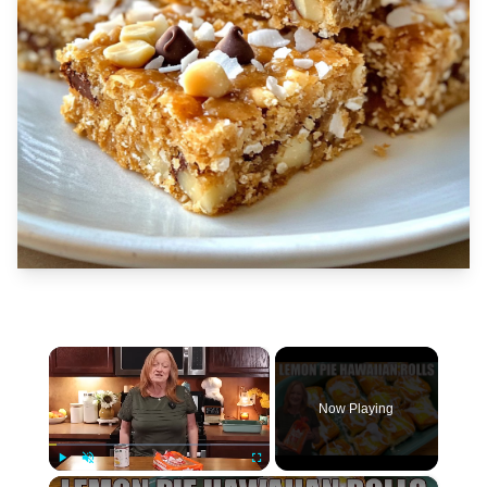
×
Now Playing
×
Play
Unmute
Fullscreen