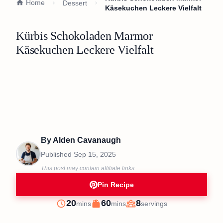
Home
Dessert
Käsekuchen Leckere Vielfalt
Kürbis Schokoladen Marmor
Käsekuchen Leckere Vielfalt
By
Alden Cavanaugh
Published
Sep 15, 2025
This post may contain affiliate links.
Pin Recipe
minutes
minutes
20
60
8
mins
mins
servings
Prep
Cook
Servings