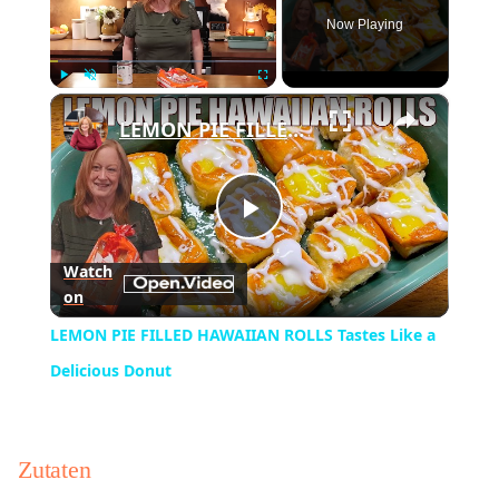
Now Playing
×
Play
Unmute
Fullscreen
LEMON PIE FILLED HAWAIIAN ROLLS Tastes Like a Delicious Donut
Play
Watch
on
Video
LEMON PIE FILLED HAWAIIAN ROLLS Tastes Like a
Delicious Donut
Zutaten