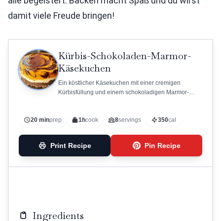
alle begeistert. Backen macht Spaß und du wirst
damit viele Freude bringen!
Kürbis-Schokoladen-Marmor-
Käsekuchen
Ein köstlicher Käsekuchen mit einer cremigen
Kürbisfüllung und einem schokoladigen Marmor-
Effekt.
20 min
prep
1h
cook
8
servings
350
cal
Print Recipe
Pin Recipe
Ingredients