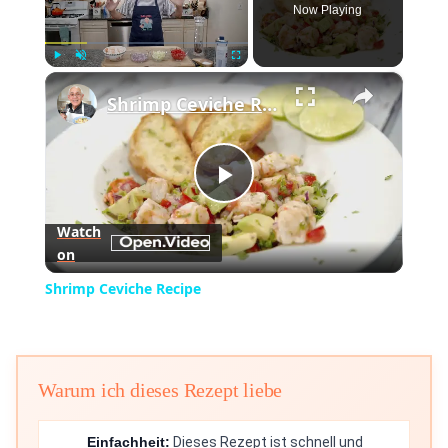
Now Playing
×
Play
Unmute
Fullscreen
Shrimp Ceviche Recipe
Play
Watch
on
Video
Shrimp Ceviche Recipe
Warum ich dieses Rezept liebe
Einfachheit:
Dieses Rezept ist schnell und