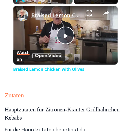
×
Play
Unmute
Fullscreen
Braised Lemon Chicken with Olives
Play
Watch
on
Video
Braised Lemon Chicken with Olives
Zutaten
Hauptzutaten für Zitronen-Kräuter Grillhähnchen
Kebabs
Für die Hauptzutaten benötigst du: