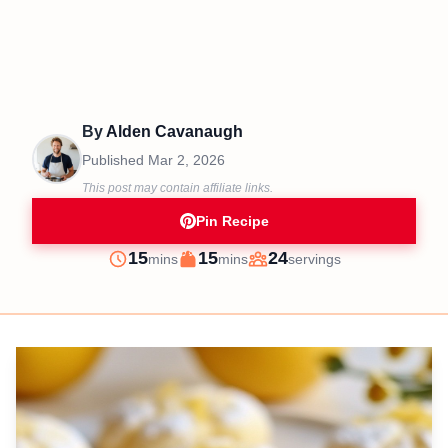
By
Alden Cavanaugh
Published
Mar 2, 2026
This post may contain affiliate links.
Pin Recipe
minutes
minutes
15
15
24
mins
mins
servings
Prep
Cook
Servings