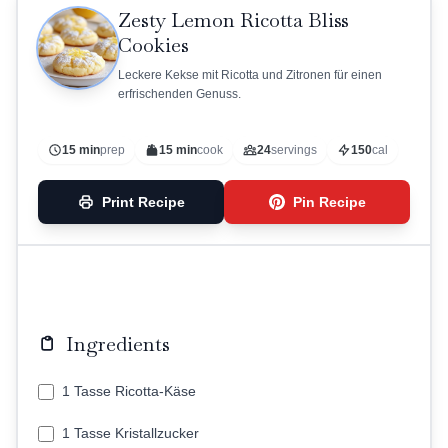
Zesty Lemon Ricotta Bliss
Cookies
Leckere Kekse mit Ricotta und Zitronen für einen
erfrischenden Genuss.
15 min
prep
15 min
cook
24
servings
150
cal
Print Recipe
Pin Recipe
Ingredients
1 Tasse Ricotta-Käse
1 Tasse Kristallzucker