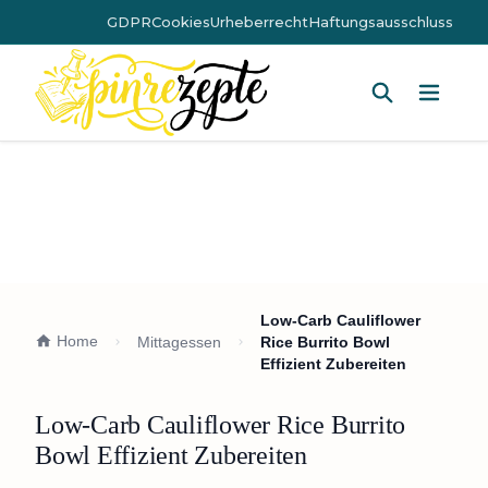
GDPR
Cookies
Urheberrecht
Haftungsausschluss
Hauptm
Low-Carb Cauliflower
Home
Mittagessen
Rice Burrito Bowl
Effizient Zubereiten
Low-Carb Cauliflower Rice Burrito
Bowl Effizient Zubereiten