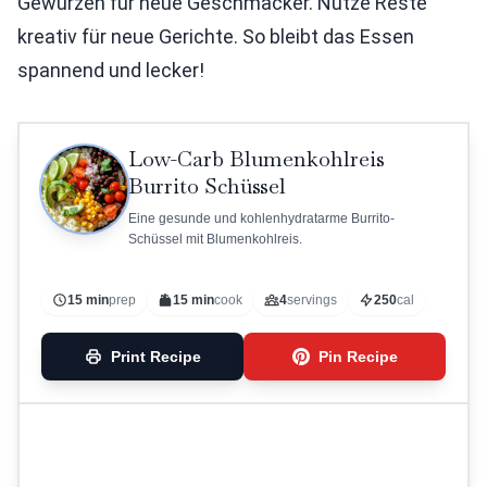
Gewürzen für neue Geschmäcker. Nutze Reste
kreativ für neue Gerichte. So bleibt das Essen
spannend und lecker!
Low-Carb Blumenkohlreis
Burrito Schüssel
Eine gesunde und kohlenhydratarme Burrito-
Schüssel mit Blumenkohlreis.
15 min
prep
15 min
cook
4
servings
250
cal
Print Recipe
Pin Recipe