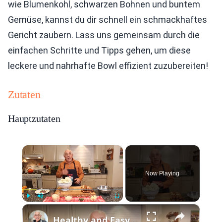
wie Blumenkohl, schwarzen Bohnen und buntem
Gemüse, kannst du dir schnell ein schmackhaftes
Gericht zaubern. Lass uns gemeinsam durch die
einfachen Schritte und Tipps gehen, um diese
leckere und nahrhafte Bowl effizient zuzubereiten!
Zutaten
Hauptzutaten
×
Now Playing
×
Play
Unmute
Fullscreen
Healthy and Easy Cauliflower Rice Recipe | Low-Carb & Keto-Friendly