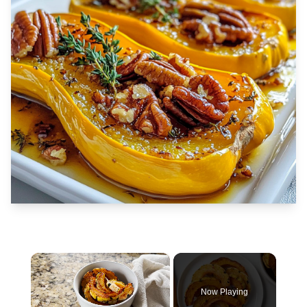
×
Now Playing