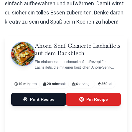
einfach aufbewahren und aufwärmen. Damit wirst
du sicher ein tolles Essen zubereiten. Denke daran,
kreativ zu sein und Spaß beim Kochen zu haben!
Ahorn-Senf-Glasierte Lachsfilets
auf dem Backblech
Ein einfaches und schmackhaftes Rezept für
Lachsfilets, die mit einer köstlichen Ahorn-Senf-
Glasur überzogen und zusammen mit frischem
Gemüse auf einem Backblech gebacken werden.
10 min
prep
20 min
cook
4
servings
350
cal
Print Recipe
Pin Recipe