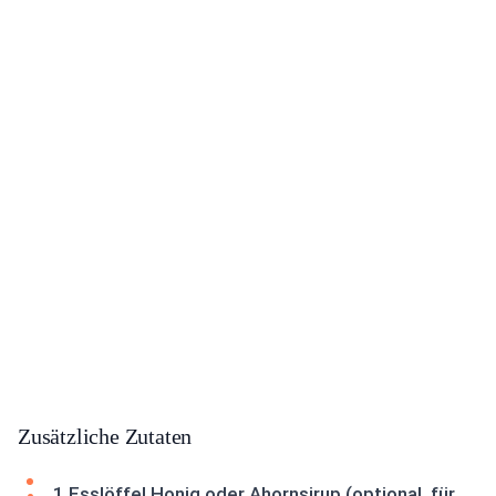
Zusätzliche Zutaten
1 Esslöffel Honig oder Ahornsirup (optional, für