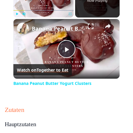
Now Playing
×
Play
Unmute
Fullscreen
Banana Peanut Butter Yogurt Clusters
Play
Watch on
Together to Eat
Video
Banana Peanut Butter Yogurt Clusters
Zutaten
Hauptzutaten