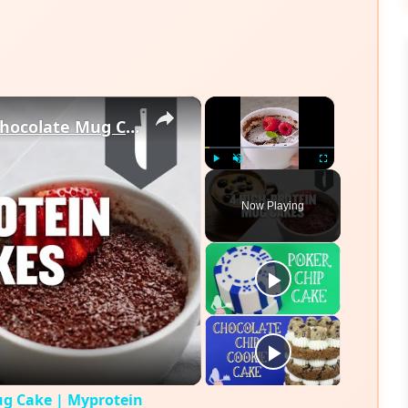
×
×
4 Protein Mug Cake Recipes | Chocolate Mug Cake | Myprotein
Play
Unmute
Fullscreen
Now Playing
eo
ug Cake | Myprotein