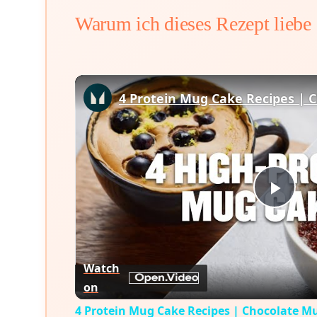
Warum ich dieses Rezept liebe
Play
Vid
Watch
on
4 Protein Mug Cake Recipes | Chocolate M