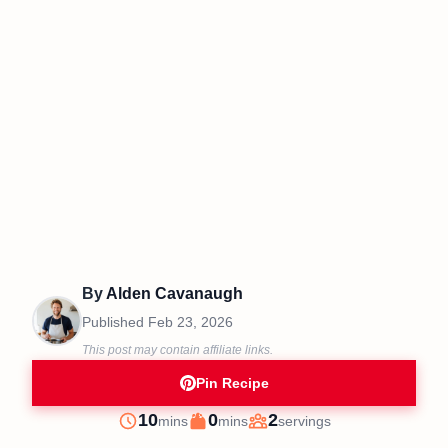
By
Alden Cavanaugh
Published
Feb 23, 2026
This post may contain affiliate links.
Pin Recipe
minutes
minutes
10
0
2
mins
mins
servings
Prep
Cook
Servings