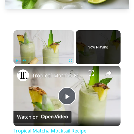
×
Now Playing
×
Play
Unmute
Fullscreen
Tropical Matcha Mocktail Recipe
Play
Watch on
Video
Tropical Matcha Mocktail Recipe