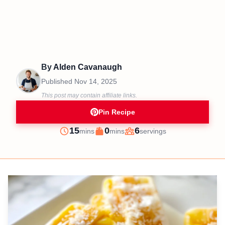
By
Alden Cavanaugh
Published
Nov 14, 2025
This post may contain affiliate links.
Pin Recipe
minutes
minutes
15
0
6
mins
mins
servings
Prep
Cook
Servings