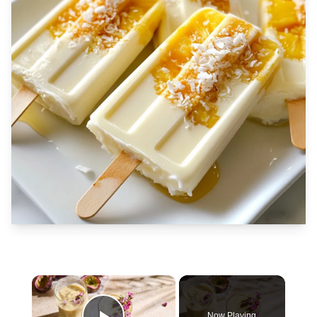
×
Now Playing