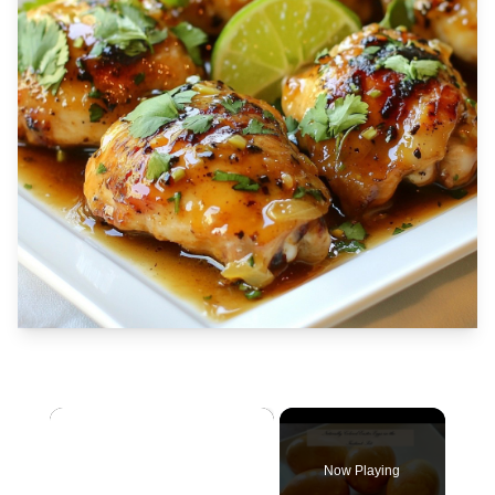
×
Now Playing