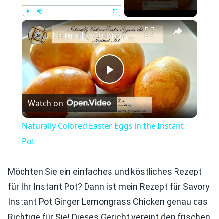
×
Play
Unmute
Fullscreen
Naturally Colored Easter Eggs in the Instant Pot
Play
Watch on
Video
Naturally Colored Easter Eggs in the Instant
Pot
Möchten Sie ein einfaches und köstliches Rezept
für Ihr Instant Pot? Dann ist mein Rezept für Savory
Instant Pot Ginger Lemongrass Chicken genau das
Richtige für Sie! Dieses Gericht vereint den frischen