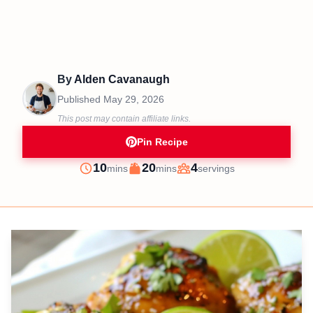
By
Alden Cavanaugh
Published
May 29, 2026
This post may contain affiliate links.
Pin Recipe
minutes
minutes
10
20
4
mins
mins
servings
Prep
Cook
Servings