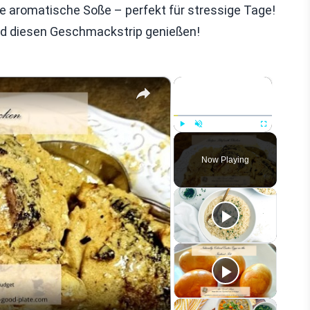
e aromatische Soße – perfekt für stressige Tage!
und diesen Geschmackstrip genießen!
×
×
Play
Unmute
Fullscreen
Now Playing
eo