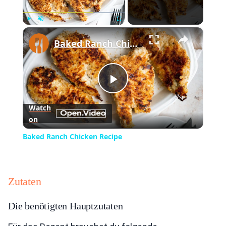
×
Play
Unmute
Fullscreen
Baked Ranch Chicken Recipe
Play
Watch
on
Video
Baked Ranch Chicken Recipe
Zutaten
Die benötigten Hauptzutaten