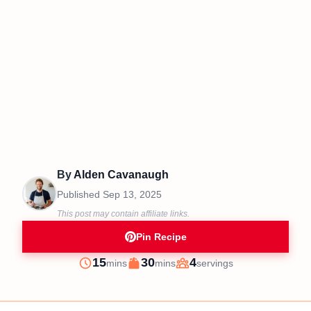
By
Alden Cavanaugh
Published
Sep 13, 2025
This post may contain affiliate links.
Pin Recipe
minutes
minutes
15
30
4
mins
mins
servings
Prep
Cook
Servings