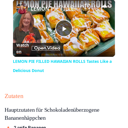
×
Play
Unmute
Fullscreen
LEMON PIE FILLED HAWAIIAN ROLLS Tastes Like a Delicious Donut
Play
Watch
on
Video
LEMON PIE FILLED HAWAIIAN ROLLS Tastes Like a
Delicious Donut
Zutaten
Hauptzutaten für Schokoladenüberzogene
Bananenhäppchen
2 reife Bananen