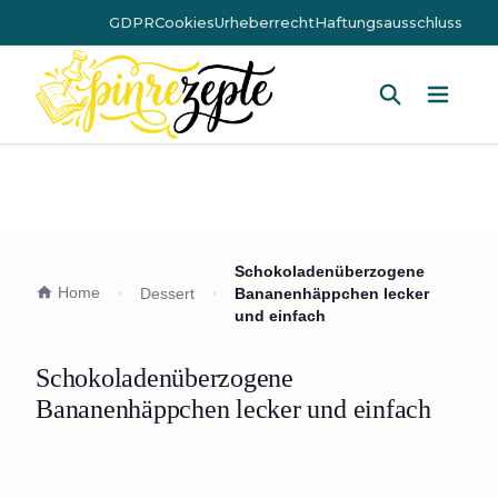
GDPR
Cookies
Urheberrecht
Haftungsausschluss
Hauptm
Schokoladenüberzogene
Home
Dessert
Bananenhäppchen lecker
und einfach
Schokoladenüberzogene
Bananenhäppchen lecker und einfach