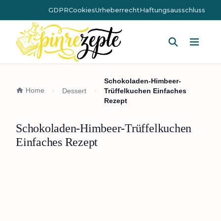
GDPR
Cookies
Urheberrecht
Haftungsausschluss
Hauptm
Schokoladen-Himbeer-
Home
Dessert
Trüffelkuchen Einfaches
Rezept
Schokoladen-Himbeer-Trüffelkuchen
Einfaches Rezept