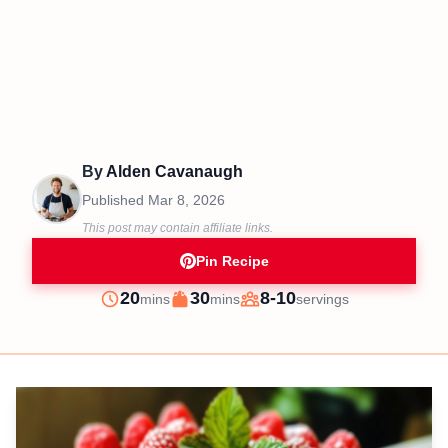
By
Alden Cavanaugh
Published
Mar 8, 2026
This post may contain affiliate links.
Pin Recipe
minutes
minutes
20
30
8-10
mins
mins
servings
Prep
Cook
Servings