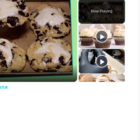
Play
Unmute
Fullscreen
Now Playing
eo
nna