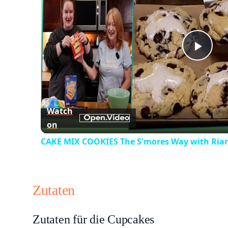
Play
Vid
Watch
on
CAKE MIX COOKIES The S'mores Way with Ria
Zutaten
Zutaten für die Cupcakes