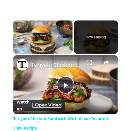
×
Now Playing
×
Play
Unmute
Fullscreen
Teriyaki Chicken Sandwich With Asian-Inspired Slaw Recipe
Play
Watch
on
Video
Teriyaki Chicken Sandwich With Asian-Inspired
Slaw Recipe